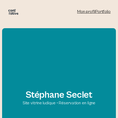
Aller
au
Mon profil
Portfolio
contenu
Stéphane Seclet
Site vitrine ludique • Réservation en ligne