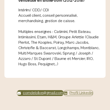
vendeuse en showroom (2012-2018)
Intérim/ CDD/ CDI
Accueil client, conseil personnalisé,
merchandising, gestion de caisse.
Multiples enseignes :
Catimini, Petit Bateau,
Intimissimi, Etam, H&M, Groupe Arlettie (Claudie
Pierlot, The Kooples, Poiray, Marc Jacobs,
Christofle & Baccarat, Longchamps, Montblanc,
Multi Marques Swarovski, Sprung / Joseph /
Azzaro / St Dupont / Baume et Mercier, IRO,
Hugo Boss, Pequignet
…)
comdelolive@gmail.com
Profil Linkedin